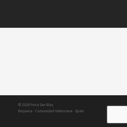
© 2026 Finca San Blas.
Requena - Comunidad Valenciana - Spain