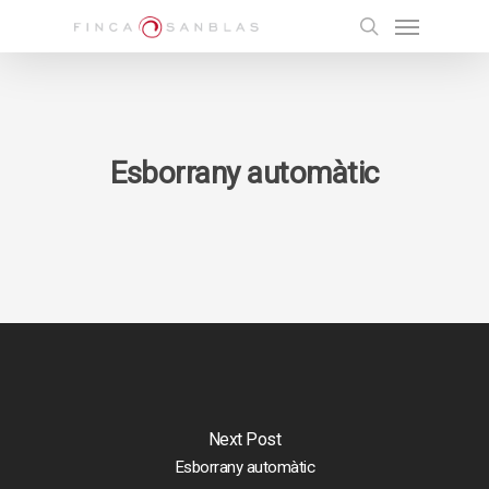
Skip
Menu
to
search
main
content
Esborrany automàtic
Next Post
Esborrany automàtic