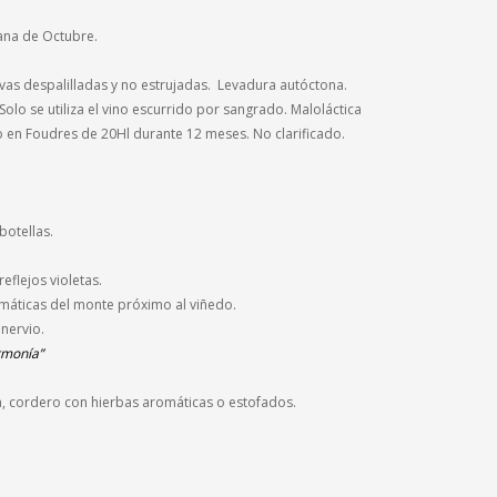
ana de Octubre
.
as despalilladas y no estrujadas. Levadura autóctona.
Solo se utiliza el vino escurrido por sangrado. Maloláctica
to en Foudres de 20Hl durante 12 meses. No clarificado.
botellas.
eflejos violetas.
omáticas del monte próximo al viñedo.
 nervio.
rmonía”
ha, cordero con hierbas aromáticas o estofados
.