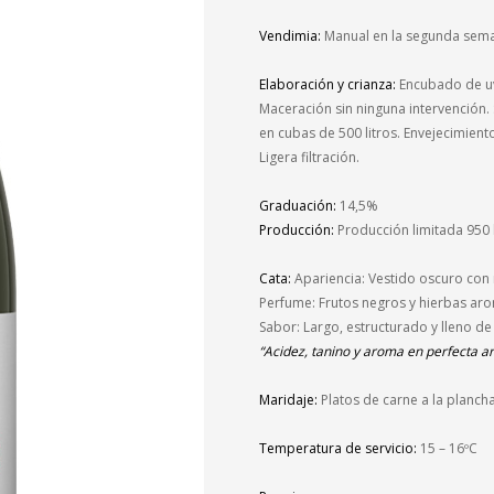
Vendimia:
Manual en la segunda sem
Elaboración y crianza:
Encubado de uv
Maceración sin ninguna intervención. 
en cubas de 500 litros. Envejecimien
Ligera filtración
.
Graduación:
14,5%
Producción:
Producción limitada 950 
Cata:
Apariencia: Vestido oscuro con r
Perfume: Frutos negros y hierbas ar
Sabor: Largo, estructurado y lleno de
“Acidez, tanino y aroma en perfecta a
Maridaje:
Platos de carne a la planc
Temperatura de servicio:
15 – 16ºC