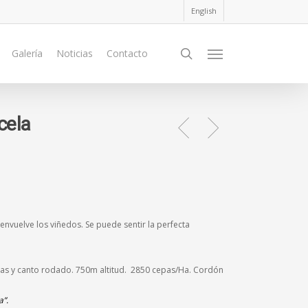
English
search
Galería
Noticias
Contacto
Menu
cela
nvuelve los viñedos. Se puede sentir la perfecta
as y canto rodado. 750m altitud.
2850 cepas/Ha. Cordón
a”.