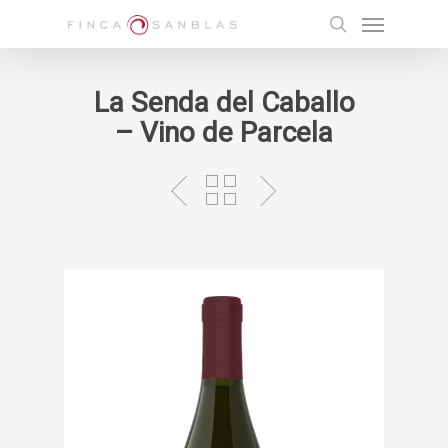
Skip
Menu
to
search
main
content
La Senda del Caballo
– Vino de Parcela