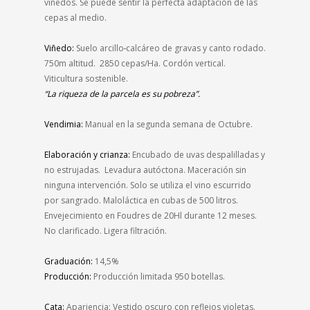
viñedos. Se puede sentir la perfecta adaptación de las
cepas al medio
.
Viñedo:
Suelo arcillo
calcáreo de gravas y canto rodado.
750m altitud.
2850 cepas/Ha. Cordón vertical.
Viticultura sostenible.
“La riqueza de la parcela es su pobreza”.
Vendimia:
Manual en la segunda semana de Octubre
.
Elaboración y crianza:
Encubado de uvas despalilladas y
no estrujadas. Levadura autóctona. Maceración sin
ninguna intervención. Solo se utiliza el vino escurrido
por sangrado. Maloláctica en cubas de 500 litros.
Envejecimiento en Foudres de 20Hl durante 12 meses.
No clarificado. Ligera filtración
.
Graduación:
14,5%
Producción:
Producción limitada 950 botellas.
Cata:
Apariencia: Vestido oscuro con reflejos violetas.