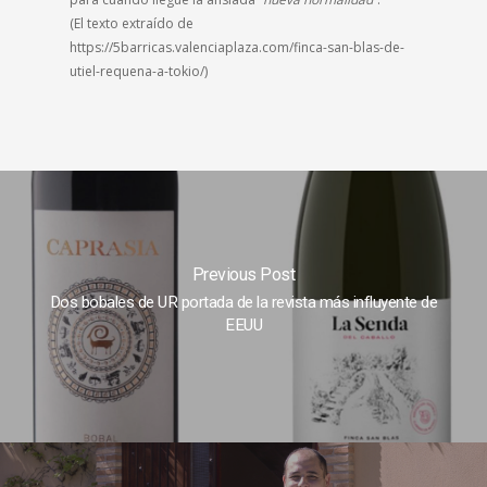
(El texto extraído de
https://5barricas.valenciaplaza.com/finca-san-blas-de-
utiel-requena-a-tokio/)
Previous Post
Dos bobales de UR portada de la revista más influyente de
EEUU