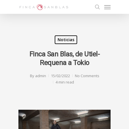
Skip
Menu
to
search
main
content
Noticias
Finca San Blas, de Utiel-
Requena a Tokio
By
admin
15/02/2022
No Comments
4 min read