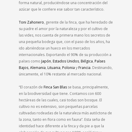
forma natural, produciéndose una concentración del
azúcar que le confiere ese sabor tan característico.
Toni Zahonero
, gerente de la finca, que ha heredado de
su padre el amor por la naturaleza y por el cultivo de
las vides, nos cuenta de primera mano los secretos de
una pequeña bodega que, con el paso de los años, ha
ido abriéndose un hueco en los mercados
internacionales. Exportando el 90% de su producción a
países como
Japón
,
Estados Unidos
,
Bélgica
,
Países
Bajos
,
Alemania
,
Lituania
,
Polonia
y
Francia
. Destinando,
únicamente, el 10% restante al mercado nacional.
“El corazón de
Finca San Blas
se basa, principalmente,
en la biodiversidad que tiene. Contamos con 600
hectáreas de las cuales, casi todas son bosque. El
cultivo no es extensivo, son pequeñas parcelas
cultivadas rodeadas de la naturaleza más autóctona de
la zona, tanto en flora como en fauna”. Esta seña de
identidad hace diferente a la finca y da pie a que la