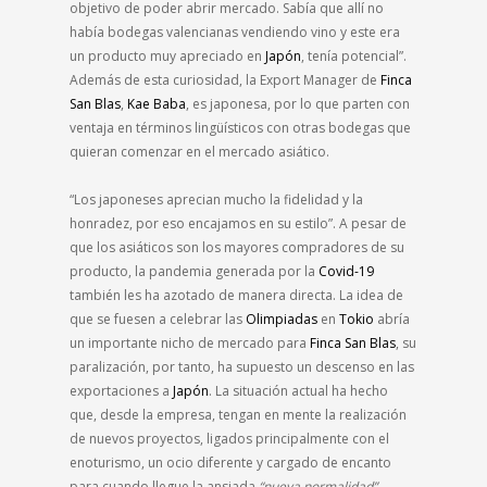
objetivo de poder abrir mercado. Sabía que allí no
había bodegas valencianas vendiendo vino y este era
un producto muy apreciado en
Japón
, tenía potencial”.
Además de esta curiosidad, la Export Manager de
Finca
San Blas
,
Kae Baba
, es japonesa, por lo que parten con
ventaja en términos lingüísticos con otras bodegas que
quieran comenzar en el mercado asiático.
“Los japoneses aprecian mucho la fidelidad y la
honradez, por eso encajamos en su estilo”. A pesar de
que los asiáticos son los mayores compradores de su
producto, la pandemia generada por la
Covid-19
también les ha azotado de manera directa. La idea de
que se fuesen a celebrar las
Olimpiadas
en
Tokio
abría
un importante nicho de mercado para
Finca San Blas
, su
paralización, por tanto, ha supuesto un descenso en las
exportaciones a
Japón
. La situación actual ha hecho
que, desde la empresa, tengan en mente la realización
de nuevos proyectos, ligados principalmente con el
enoturismo, un ocio diferente y cargado de encanto
para cuando llegue la ansiada
“nueva normalidad”
.