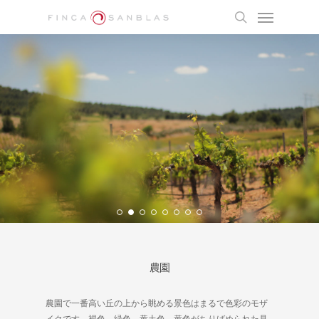
Skip
Menu
to
search
main
content
農園
農園で一番高い丘の上から眺める景色はまるで色彩のモザ
イクです。褐色、緑色、黄土色、黄色がちりばめられた見