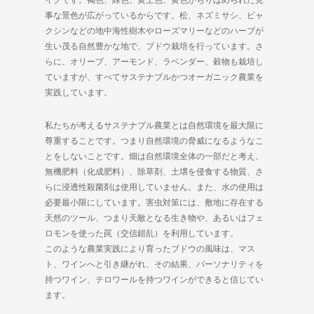
事な景色が広がっているからです。松、ネズミサシ、ビャ
クシンなどの地中海性樹木やローズマリーなどのハーブが
生い茂る自然豊かな地で、ブドウ栽培を行っています。さ
らに、オリーブ、アーモンド、ラベンダー、穀物も栽培し
ていますが、すべてサステナブルかつオーガニック農業を
実践しています。
私たちが考えるサステナブル農業とは自然環境を最大限に
尊重することです。つまり自然環境の脅威になるようなこ
とをしないことです。畑は自然環境全体の一部だと考え、
無機肥料（化成肥料）、除草剤、土壌を侵食する物質、さ
らに浸透性殺菌剤は使用していません。また、水の使用は
必要最小限にしています。害虫対策には、敷地に存在する
天然のツール、つまり天敵となる生き物や、あるいはフェ
ロモンを使った罠（交信錯乱）を利用しています。
このような農業実践により育ったブドウの風味は、マス
ト、ワインへと引き継がれ、その結果、パーソナリティを
持つワイン、テロワールを持つワインができると信じてい
ます。