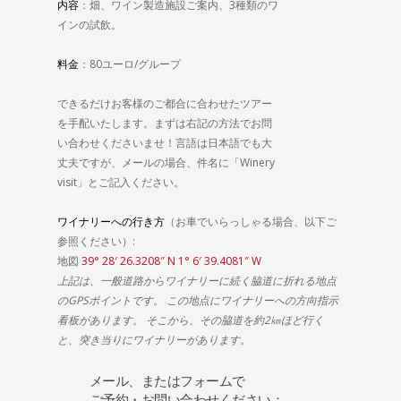
内容
：畑、ワイン製造施設ご案内、3種類のワ
インの試飲。
料金
：80ユーロ/グループ
できるだけお客様のご都合に合わせたツアー
を手配いたします。まずは右記の方法でお問
い合わせくださいませ！言語は日本語でも大
丈夫ですが、メールの場合、件名に「Winery
visit」とご記入ください。
ワイナリーへの行き方
（お車でいらっしゃる場合、以下ご
参照ください）:
地図
39° 28′ 26.3208″ N 1° 6′ 39.4081″ W
上記は、一般道路からワイナリーに続く脇道に折れる地点
のGPSポイントです。 この地点にワイナリーへの方向指示
看板があります。 そこから、その脇道を約2㎞ほど行く
と、突き当りにワイナリーがあります。
メール、またはフォームで
ご予約・お問い合わせください：