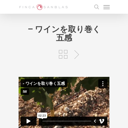
Skip
Menu
to
search
main
content
– ワインを取り巻く
五感