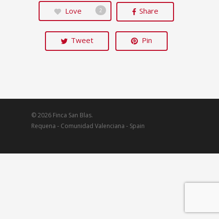
Love
Share
2
Tweet
Pin
© 2026 Finca San Blas.
Requena - Comunidad Valenciana - Spain